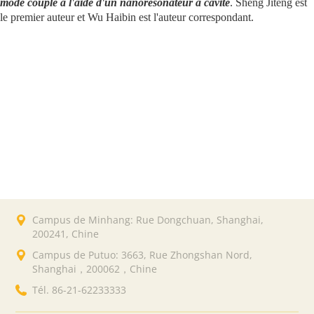
mode couplé à l'aide d'un nanorésonateur à cavité
. Sheng Jiteng est
le premier auteur et Wu Haibin est l'auteur correspondant.
Campus de Minhang: Rue Dongchuan, Shanghai,
200241, Chine
Campus de Putuo: 3663, Rue Zhongshan Nord,
Shanghai，200062，Chine
Tél. 86-21-62233333