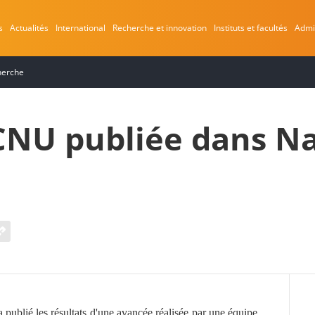
s
Actualités
International
Recherche et innovation
Instituts et facultés
Admi
cherche
ECNU publiée dans N
 publié les résultats d'une avancée réalisée par une équipe