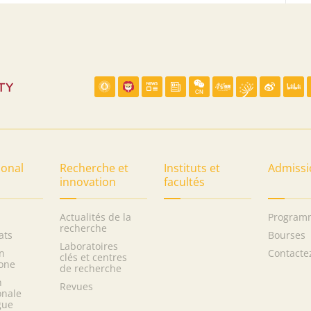
ional
Recherche et
Instituts et
Admissi
innovation
facultés
Actualités de la
Program
recherche
ats
Bourses
Laboratoires
n
Contacte
clés et centres
one
de recherche
n
Revues
onale
gue