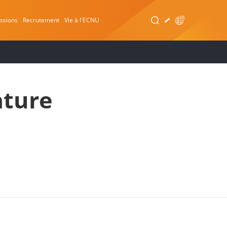
ssions
Recrutement
Vie à l'ECNU
ature